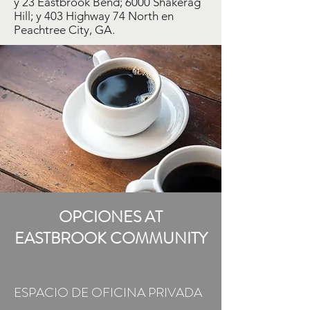
y 23 Eastbrook Bend; 6000 Shakerag
Hill; y 403 Highway 74 North en
Peachtree City, GA.
OPCIONES AT
EASTBROOK COMMUNITY
ESPACIO DE OFICINA PRIVADA